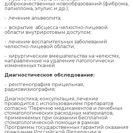
доброкачественных новообразований (фиброма,
папиллома, эпулис и др.);
- лечение альвеолита;
- вскрытие абсцесса челюстно-лицевой
области внутриротовым доступом;
- лечение воспалительных заболеваний
челюстно-лицевой области;
- хирургические вмешательства на челюстях,
направленные на удаление патологически
измененных тканей.
Диагностическое обследование:
- рентгенография прицельная,
радиовизиография;
Диагностика, консультация, лечение
проводится с использованием препаратов
согласно "Перечню медикаментов и лечебных
стоматологических расходных материалов,
применяемых при оказании бесплатной
стоматологической помощи в рамках
Программы государственных гарантий оказания
гражданам Российской Федерации в