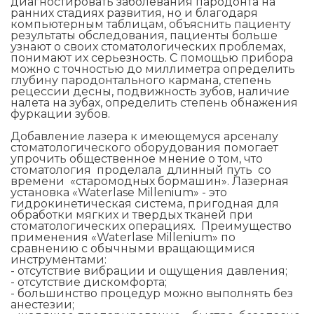
диагностировать заболевания пародонта на
ранних стадиях развития, но и благодаря
компьютерным таблицам, объяснить пациенту
результаты обследования, пациенты больше
узнают о своих стоматологических проблемах,
понимают их серьезность. С помощью прибора
можно с точностью до миллиметра определить
глубину пародонтального кармана, степень
рецессии десны, подвижность зубов, наличие
налета на зубах, определить степень обнажения
фуркации зубов.
Добавление лазера к имеющемуся арсеналу
стоматологического оборудования помогает
упрочить общественное мнение о том, что
стоматология проделала длинный путь со
времени «старомодных бормашин». Лазерная
установка «Waterlase Millenium» - это
гидрокинетическая система, пригодная для
обработки мягких и твердых тканей при
стоматологических операциях. Преимущество
применения «Waterlase Millenium» по
сравнению с обычными вращающимися
инструментами:
- отсутствие вибрации и ощущения давления;
- отсутствие дискомфорта;
- большинство процедур можно выполнять без
анестезии;