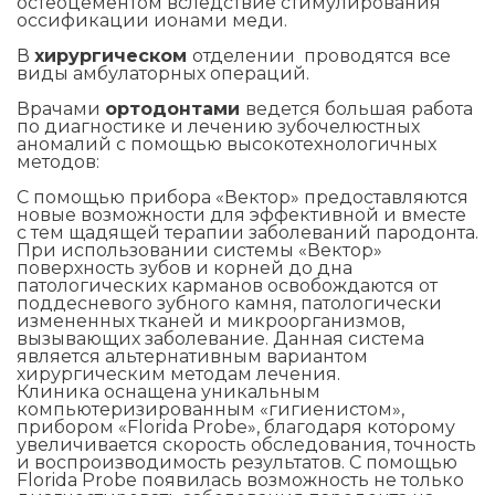
остеоцементом вследствие стимулирования
оссификации ионами меди.
В
хирургическом
отделении проводятся все
виды амбулаторных операций.
Врачами
ортодонтами
ведется большая работа
по диагностике и лечению зубочелюстных
аномалий с помощью высокотехнологичных
методов:
С помощью прибора «Вектор» предоставляются
новые возможности для эффективной и вместе
с тем щадящей терапии заболеваний пародонта.
При использовании системы «Вектор»
поверхность зубов и корней до дна
патологических карманов освобождаются от
поддесневого зубного камня, патологически
измененных тканей и микроорганизмов,
вызывающих заболевание. Данная система
является альтернативным вариантом
хирургическим методам лечения.
Клиника оснащена уникальным
компьютеризированным «гигиенистом»,
прибором «Florida Probe», благодаря которому
увеличивается скорость обследования, точность
и воспроизводимость результатов. С помощью
Florida Probe появилась возможность не только