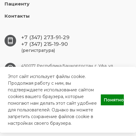
Пациенту
Контакты
+7 (347) 273-91-29
+7 (347) 215-19-90
(регистратура)
450077, Республика Башкортостан, г. Уфа, ул.
Чернышевского, 104
Этот сайт использует файлы cookie.
Продолжая работу с ним, вы
kspbgmu@yandex.ru
подтверждаете использование сайтом
cookies вашего браузера, которые
Понятно
помогают нам делать этот сайт удобнее
для пользователей. Однако вы можете
Клиническая стоматологическая поликлиника Башкирского
Государственного Медицинского Университета
запретить сохранение файлов cookie в
настройках своего браузера.