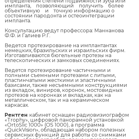
определения степени подвижности зуба или
импланта, позволяющий получить более
объективную и точную информацию о
состоянии пародонта и остеоинтеграции
импланта.
Консультацию ведут профессора: Маннанова
Ф.Ф. и Галиев Р.Г.
Ведется протезирование на имплантантах
немецких, бразильских и израильских фирм.
Изготавливаются бюгельные протезы на
телескопических и замковых соединениях.
Ведется протезирование частичными и
полными съемными протезами с литыми,
пластинчатыми жесткими и эластичными
базисами, также несъемными конструкциями
из вкладок, виниров, коронок, мостовидных
протезов на коронках и вкладках, как на
металлическом, так и на керамическом
каркасах.
Рентген
кабинет оснащен радиовизиографом
«Trophy», цифровой панорамной установкой
«OrtoSlic 1000» (ОS 1000), а программа
«QuickVision», обладающая набором полезных
сервисных функций для работы со снимками