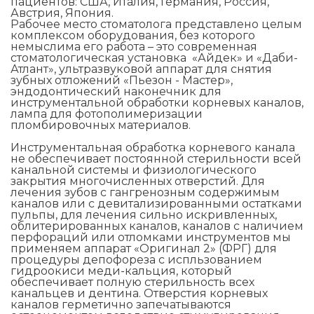
пациентов: США, Италия, Германия, Россия,
Австрия, Япония.
Рабочее место стоматолога представлено целым
комплексом оборудования, без которого
немыслима его работа – это современная
стоматологическая установка «Айдек» и «Даби-
Атлант», ультразвуковой аппарат для снятия
зубных отложений «Пьезон - Мастер»,
эндодонтический наконечник для
инструментальной обработки корневых каналов,
лампа для фотополимеризации
пломбировочных материалов.
Инструментальная обработка корневого канала
не обеспечивает постоянной стерильности всей
канальной системы и физиологического
закрытия многочисленных отверстий. Для
лечения зубов с гангренозным содержимым
каналов или с девитализированными остатками
пульпы, для лечения сильно искривленных,
облитерированных каналов, каналов с наличием
перфораций или отломками инструментов мы
применяем аппарат «Оригинал 2» (ФРГ) для
процедуры депофореза с испльзованием
гидроокиси меди-кальция, который
обеспечивает полную стерильность всех
канальцев и дентина. Отверстия корневых
каналов герметично запечатываются