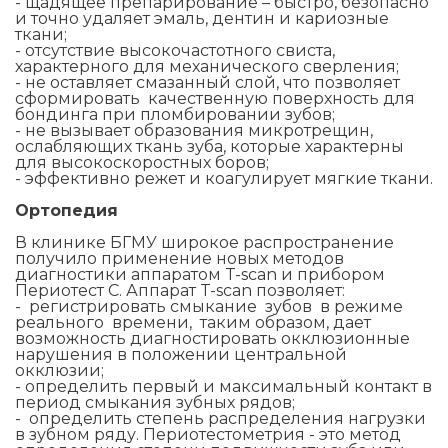
- щадящее препарирование – быстро, безопасно
и точно удаляет эмаль, дентин и кариозные
ткани;
- отсутствие высокочастотного свиста,
характерного для механического сверления;
- не оставляет смазанный слой, что позволяет
сформировать качественную поверхность для
бондинга при пломбировании зубов;
- не вызывает образования микротрещин,
ослабляющих ткань зуба, которые характерны
для высокоскоростных боров;
- эффективно режет и коагулирует мягкие ткани.
Ортопедия
В клинике БГМУ широкое распространение
получило применение новых методов
диагностики аппаратом T-scan и прибором
Периотест С. Аппарат T-scan позволяет:
- регистрировать смыкание зубов в режиме
реального времени, таким образом, дает
возможность диагностировать окклюзионные
нарушения в положении центральной
окклюзии;
- определить первый и максимальный контакт в
период смыкания зубных рядов;
- определить степень распределения нагрузки
в зубном ряду. Периотестометрия - это метод