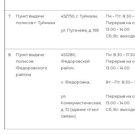
7
Пункт выдачи
452750, г. Туймазы,
Пн – Пт: 8.30 –
полисов г. Туймазы
Перерыв на о
13.00 – 14.00
ул. Пугачева, д. 19Б
Сб, Вс: выход
8
Пункт выдачи
453280,
Пн: 8.30 – 17.30
полисов
Фёдоровский
Перерыв на о
Федоровского
район,
13.00 – 14.00
района
с. Федоровка,
Вт – Пт: 8.30 – 
ул.
Перерыв на о
Коммунистическая,
13.00 – 14.00
д. 72 (здание «Узел
Сб, Вс: выход
связи»)