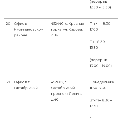
(перерыв
12.30 – 13.30)
20
Офис в
452440, с. Красная
Пн-чт– 8.30 –
Нуримановском
горка, ул. Кирова,
17.00
районе
д. 14
Пт– 8.30 –
15.30
(перерыв
13.00 – 14.00)
21
Офис в г.
452602, г.
Понедельник
Октябрьский
Октябрьский,
11.30-17.30
проспект Ленина,
д.40
Вт-пт– 8.30 –
17.30