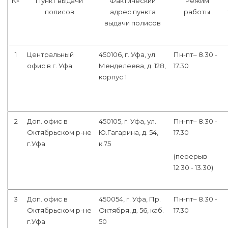
№
Пункт выдачи
Фактический
Режим
полисов
адрес пункта
работы
выдачи полисов
1
Центральный
450106, г. Уфа, ул.
Пн-пт– 8.30 -
офис в г. Уфа
Менделеева, д. 128,
17.30
корпус 1
2
Доп. офис в
450105, г. Уфа, ул.
Пн-пт– 8.30 -
Октябрьском р-не
Ю.Гагарина, д. 54,
17.30
г.Уфа
к.75
(перерыв
12.30 - 13.30)
3
Доп. офис в
450054, г. Уфа, Пр.
Пн-пт– 8.30 -
Октябрьском р-не
Октября, д. 56, каб.
17.30
г.Уфа
50