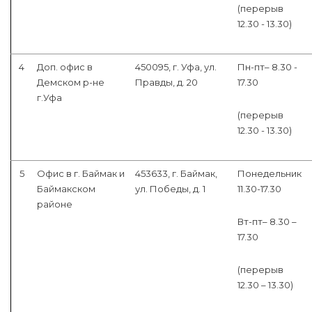
(перерыв
12.30 - 13.30)
4
Доп. офис в
450095, г. Уфа, ул.
Пн-пт– 8.30 -
Демском р-не
Правды, д. 20
17.30
г.Уфа
(перерыв
12.30 - 13.30)
5
Офис в г. Баймак и
453633, г. Баймак,
Понедельник
Баймакском
ул. Победы, д. 1
11.30-17.30
районе
Вт-пт– 8.30 –
17.30
(перерыв
12.30 – 13.30)