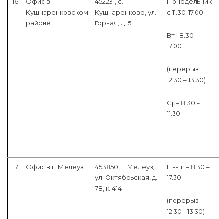
16
Офис в
452231, с.
Понедельник
Кушнаренковском
Кушнаренково, ул.
с 11.30-17.00
районе
Горная, д. 5
Вт– 8.30 –
17.00
(перерыв
12.30 – 13.30)
Ср– 8.30 –
11.30
17
Офис в г. Мелеуз
453850, г. Мелеуз,
Пн-пт– 8.30 –
ул. Октябрьская, д.
17.30
78, к. 414
(перерыв
12.30 - 13.30)