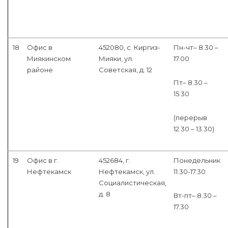
18
Офис в
452080, с. Киргиз-
Пн-чт– 8.30 –
Миякинском
Мияки, ул.
17.00
районе
Советская, д. 12
Пт– 8.30 –
15.30
(перерыв
12.30 – 13.30)
19
Офис в г.
452684, г.
Понедельник
Нефтекамск
Нефтекамск, ул.
11.30-17.30
Социалистическая,
д. 8
Вт-пт– 8.30 –
17.30