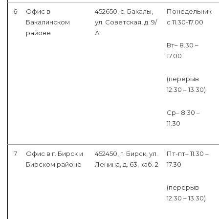
6
Офис в
452650, с. Бакалы,
Понедельник
Бакалинском
ул. Советская, д. 9/
с 11.30-17.00
районе
А
Вт– 8.30 –
17.00
(перерыв
12.30 – 13.30)
Ср– 8.30 –
11.30
7
Офис в г. Бирск и
452450, г. Бирск, ул.
Пт-пт– 11.30 –
Бирском районе
Ленина, д. 63, каб. 2
17.30
(перерыв
12.30 – 13.30)