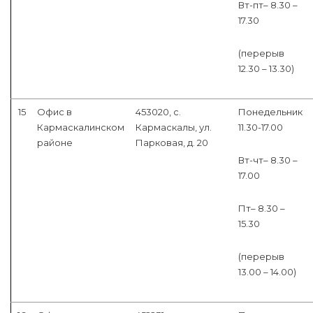
Вт-пт– 8.30 –
17.30
(перерыв
12.30 – 13.30)
15
Офис в
453020, с.
Понедельник
Кармаскалинском
Кармаскалы, ул.
11.30-17.00
районе
Парковая, д. 20
Вт-чт– 8.30 –
17.00
Пт– 8.30 –
15.30
(перерыв
13.00 – 14.00)