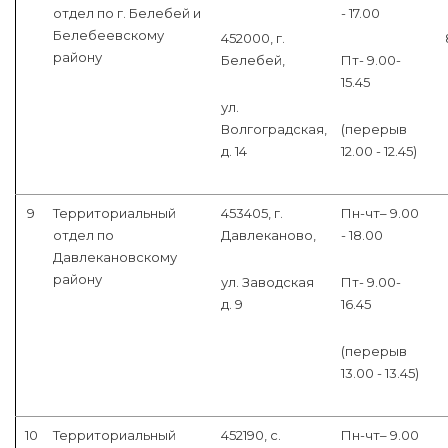
отдел по г. Белебей и
- 17.00
Белебеевскому
452000, г.
району
Белебей,
Пт- 9.00-
15.45
ул.
Волгоградская,
(перерыв
д. 14
12.00 - 12.45)
9
Территориальный
453405, г.
Пн-чт– 9.00
отдел по
Давлеканово,
- 18.00
Давлекановскому
району
ул. Заводская
Пт- 9.00-
д. 9
16.45
(перерыв
13.00 - 13.45)
10
Территориальный
452190, с.
Пн-чт– 9.00