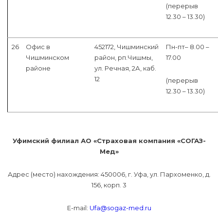
(перерыв
12.30 – 13.30)
26
Офис в
452172, Чишминский
Пн-пт– 8.00 –
Чишминском
район, рп.Чишмы,
17.00
районе
ул. Речная, 2А, каб.
12
(перерыв
12.30 – 13.30)
Уфимский филиал АО «Страховая компания «СОГАЗ-
Мед»
Адрес (место) нахождения: 450006, г. Уфа, ул. Пархоменко, д.
156, корп. 3
E-mail:
Ufa@sogaz-med.ru