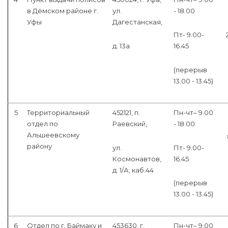
в Дёмском районе г.
ул.
- 18.00
Уфы
Дагестанская,
Пт- 9.00-
д. 13а
16.45
(перерыв
13.00 - 13.45)
5
Территориальный
452121, п.
Пн-чт– 9.00
отдел по
Раевский,
- 18.00
Альшеевскому
району
ул.
Пт- 9.00-
Космонавтов,
16.45
д. 1/А, каб.44
(перерыв
13.00 - 13.45)
6
Отдел по г. Баймаку и
453630, г.
Пн-чт– 9.00