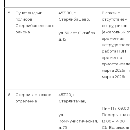
5
Пункт выдачи
453180, с.
В связи с
полисов
Стерлибашево,
отсутствием
Стерлибашевского
сотрудников
района
(ежегодный от
ул. 50 лет Октября,
временная
д. 15
нетрудоспосо
работа ПВП
временно
приостановлен
марта 2026г. п
марта 2026г.
6
Стерлитамакское
453120, г.
отделение
Стерлитамак,
Пн – Пт: 09.00 
ул.
Перерыв на о
Коммунистическая,
13.00 – 14.00
д. 75
Сб, Вс: выход