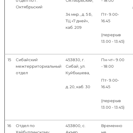
отдел по г.
Октябрьский,
- 18.00
Октябрьский
34 мкр., д. 5 Б,
Пт- 9.00-
ТЦ «7 дней»,
16.45
каб. 209
(перерыв
13.00 - 13.45)
15
Сибайский
453830, г.
Пн-чт– 9.00
межтерриториальный
Сибай, ул.
- 18.00
отдел
Куйбышева,
Пт- 9.00-
д. 20, каб. 30
16.45
(перерыв
13.00 - 13.45)
16
Отдел по
453800, с.
Временно
Хайбуллинскому
Акъяр,
не