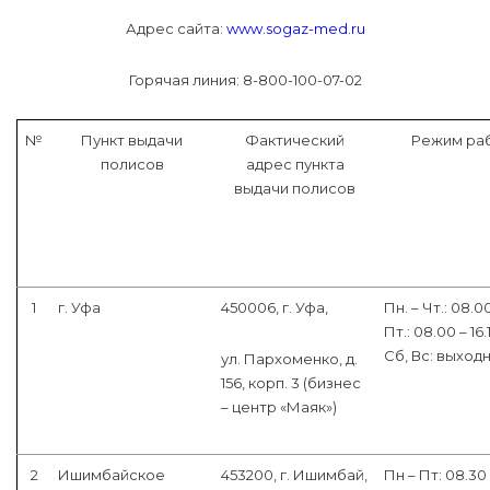
Адрес сайта:
www.sogaz-med.ru
Горячая линия: 8-800-100-07-02
№
Пункт выдачи
Фактический
Режим ра
полисов
адрес пункта
выдачи полисов
1
г. Уфа
450006, г. Уфа,
Пн. – Чт.: 08.00
Пт.: 08.00 – 16.
Сб, Вс: выход
ул. Пархоменко, д.
156, корп. 3 (бизнес
– центр «Маяк»)
2
Ишимбайское
453200, г. Ишимбай,
Пн – Пт: 08.30 