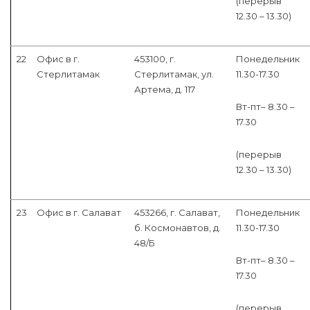
(перерыв
12.30 – 13.30)
22
Офис в г.
453100, г.
Понедельник
Стерлитамак
Стерлитамак, ул.
11.30-17.30
Артема, д. 117
Вт-пт– 8.30 –
17.30
(перерыв
12.30 – 13.30)
23
Офис в г. Салават
453266, г. Салават,
Понедельник
б. Космонавтов, д.
11.30-17.30
48/Б
Вт-пт– 8.30 –
17.30
(перерыв