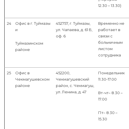
12.30 – 13.30)
24
Офис в г. Туймазы
452757, г. Туймазы,
Временно не
и
ул. Чапаева, д. 61 Б,
работает в
оф. 6
связи с
больничным
Туймазинском
листом
районе
сотрудника
25
Офис в
452200,
Понедельник
Чекмагушевском
Чекмагушевский
11.30-17.00
районе
район, с. Чекмагуш,
ул. Ленина, д. 47
Вт-чт– 8.30 –
17.00
Пт– 8.30 –
15.30