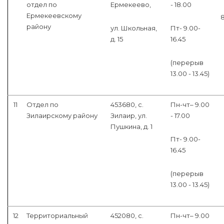
отдел по
Ермекеево,
- 18.00
Ермекеевскому
8
району
ул. Школьная,
Пт- 9.00-
д. 15
16.45
(перерыв
13.00 - 13.45)
11
Отдел по
453680, с.
Пн-чт– 9.00
Зилаирскому району
Зилаир, ул.
- 17.00
Пушкина, д. 1
Пт- 9.00-
16.45
(перерыв
13.00 - 13.45)
12
Территориальный
452080, с.
Пн-чт– 9.00