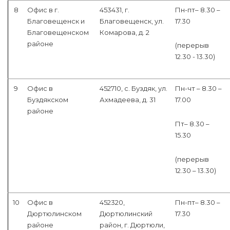
8
Офис в г.
453431, г.
Пн-пт– 8.30 –
Благовещенск и
Благовещенск, ул.
17.30
Благовещенском
Комарова, д. 2
районе
(перерыв
12.30 - 13.30)
9
Офис в
452710, с. Буздяк, ул.
Пн-чт – 8.30 –
Буздякском
Ахмадеева, д. 31
17.00
районе
Пт– 8.30 –
15.30
(перерыв
12.30 – 13.30)
10
Офис в
452320,
Пн-пт– 8.30 –
Дюртюлинском
Дюртюлинский
17.30
районе
район, г. Дюртюли,