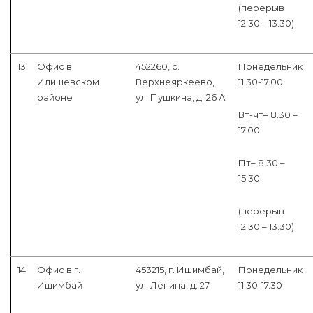
(перерыв
12.30 – 13.30)
13
Офис в
452260, с.
Понедельник
Илишевском
Верхнеяркеево,
11.30-17.00
районе
ул. Пушкина, д. 26 А
Вт-чт– 8.30 –
17.00
Пт– 8.30 –
15.30
(перерыв
12.30 – 13.30)
14
Офис в г.
453215, г. Ишимбай,
Понедельник
Ишимбай
ул. Ленина, д. 27
11.30-17.30