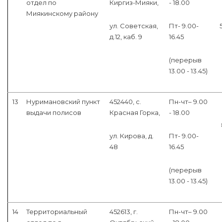
отдел по
Киргиз-Мияки,
- 18.00
Миякинскому району
ул. Советская,
Пт- 9.00-
д.12, каб. 9
16.45
(перерыв
13.00 - 13.45)
13
Нуримановский пункт
452440, с.
Пн-чт– 9.00
выдачи полисов
Красная Горка,
- 18.00
ул. Кирова, д.
Пт- 9.00-
48
16.45
(перерыв
13.00 - 13.45)
14
Территориальный
452613, г.
Пн-чт– 9.00