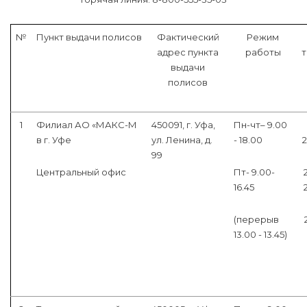
№
Пункт выдачи полисов
Фактический
Режим
адрес пункта
работы
выдачи
полисов
1
Филиал АО «МАКС-М
450091, г. Уфа,
Пн-чт– 9.00
в г. Уфе
ул. Ленина, д.
- 18.00
2
99
Центральный офис
Пт- 9.00-
16.45
(перерыв
13.00 - 13.45)